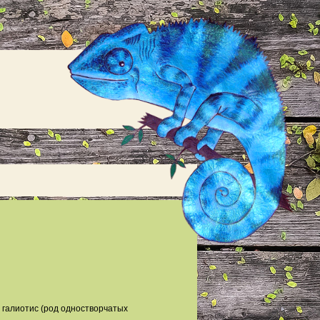
 галиотис (род одностворчатых