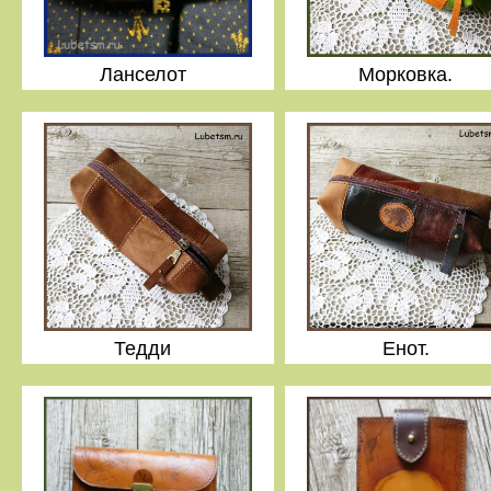
Ланселот
Морковка.
Тедди
Енот.