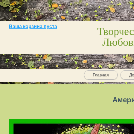
Творчес
Ваша корзина пуста
Любов
Главная
До
Амери